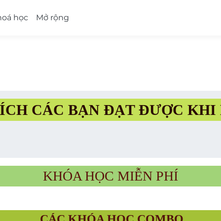
hoá học
Mở rộng
ÍCH CÁC BẠN ĐẠT ĐƯỢC KHI
KHÓA HỌC MIỄN PHÍ
CÁC KHÓA HỌC COMBO