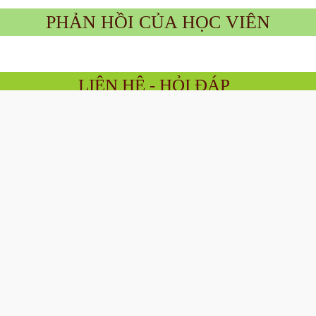
PHẢN HỒI CỦA HỌC VIÊN
LIÊN HỆ - HỎI ĐÁP
youtube
Giới thiệu
Giảng viên
Chính sách bảo mật
Điều khoản dịch vụ