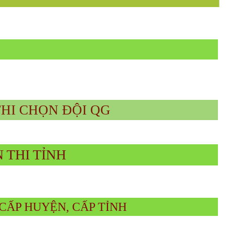
HI CHỌN ĐỘI QG
 THI TỈNH
CẤP HUYỆN, CẤP TỈNH